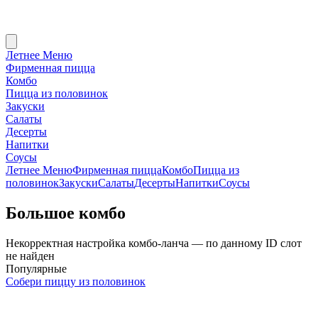
Летнее Меню
Фирменная пицца
Комбо
Пицца из половинок
Закуски
Салаты
Десерты
Напитки
Соусы
Летнее Меню
Фирменная пицца
Комбо
Пицца из
половинок
Закуски
Салаты
Десерты
Напитки
Соусы
Большое комбо
Некорректная настройка комбо-ланча — по данному ID слот
не найден
Популярные
Собери пиццу из половинок