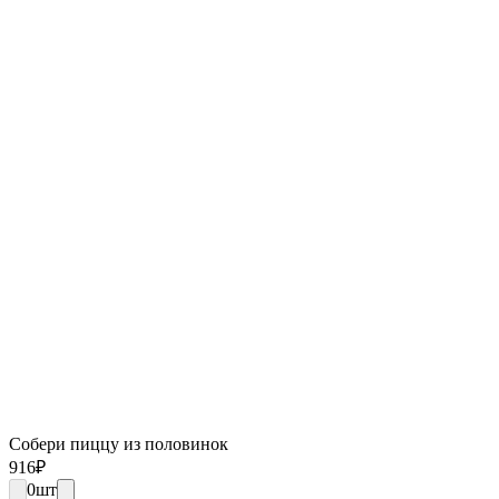
Собери пиццу из половинок
916
₽
0
шт