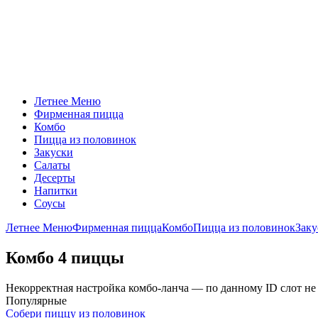
Летнее Меню
Фирменная пицца
Комбо
Пицца из половинок
Закуски
Салаты
Десерты
Напитки
Соусы
Летнее Меню
Фирменная пицца
Комбо
Пицца из половинок
Заку
Комбо 4 пиццы
Некорректная настройка комбо-ланча — по данному ID слот не
Популярные
Собери пиццу из половинок