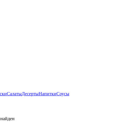
ски
Салаты
Десерты
Напитки
Соусы
 найден