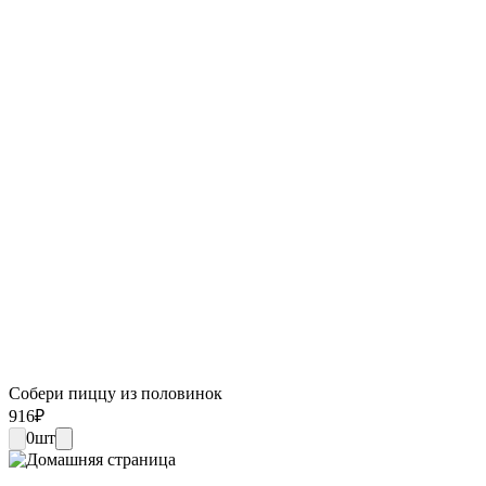
Собери пиццу из половинок
916
₽
0
шт