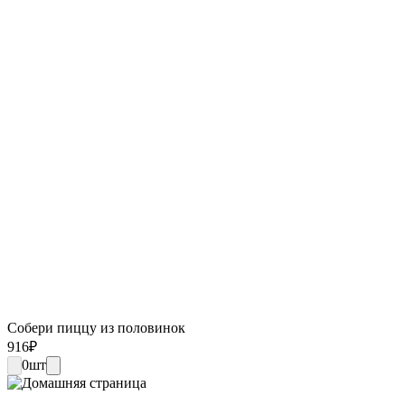
Собери пиццу из половинок
916
₽
0
шт