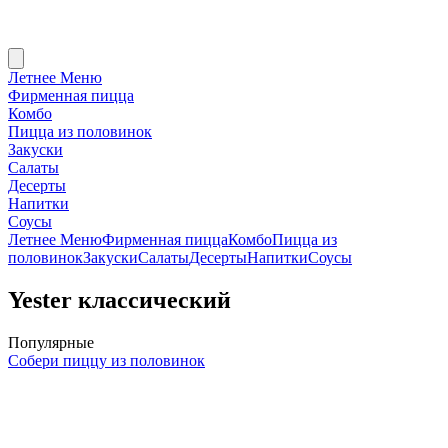
Летнее Меню
Фирменная пицца
Комбо
Пицца из половинок
Закуски
Салаты
Десерты
Напитки
Соусы
Летнее Меню
Фирменная пицца
Комбо
Пицца из
половинок
Закуски
Салаты
Десерты
Напитки
Соусы
Yester классический
Популярные
Собери пиццу из половинок